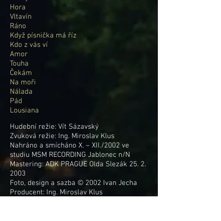
Hora
Vltavín
Ráno
Když písnička má říz
Kdo z vás ví
Amor
Touha
Čekám
Na moři
Nálada
Pád
Lousiana
Hudební režie: Vít Sázavský
Zvuková režie: Ing. Miroslav Klus
Nahráno a smícháno X. – XII./2002 ve
studiu MSM RECORDING Jablonec n/N
Mastering: ADK PRAGUE Olda Slezák 25. 2.
2003
Foto, design a sazba © 2002 Ivan Jecha
Producent: Ing. Miroslav Klus
Roman Piroch – sólo zpěv 1, 2, 3, 5, 6, 8, 9,
10, 12, 13
sbory, akust. a el. kytara, foukací