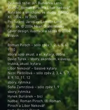
Zvuková režie: Jiří Budvárek Lenk
Aranže: Roman Piroch a Libor Nekovář
Nahráno a smícháno ve studiu JUMBO
XII. 2004 – IV. 2005
Producent: Jaroslav Samson Lenk
Foto sk. © 2004 Milan Drahoňovský
Cover design, ilustrace a sazba © 2004
Vltavín
Roman Piroch – sólo zpěv 1, 2, 4, 5, 6,
9, 10
sbory, solo akust. a el. kytara, dobro
David Turek – sbory, akordeon, klávesy,
trubka, akust. kytara
Libor Nekovář – basové kytary
Nicol Pleštilová – sólo zpěv 2, 3, 4, 5, 7,
8, 9, 10, 11, 12
sbory, rytmika
Soňa Zamrzlová – sólo zpěv 1, 9
sbory, rytmika
Hynek Buriánek – bicí
hudba: Roman Piroch, (8) Roman
Piroch a Libor Nekovář