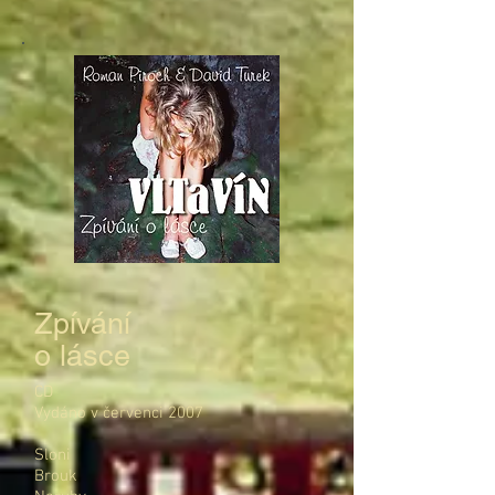
Zpívání
o lásce
CD
Vydáno v červenci 2007
Sloni
Brouk