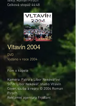
texty: Roman Piroch
Celková stopáž 44:48
Vltavín 2004
DVD
Vydáno v roce 2004
Film o kapele
Kamera: Patra a Libor Nekovářovi
Střih: Libor Nekovář, studio Vltavín
Cover, sazba a repro © 2004 Roman
Piroch
Reklamní agentura Frýdlant