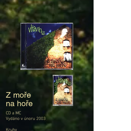
Z moře
na hoře
CD a MC
Vydáno v únoru 2003
Kruhy