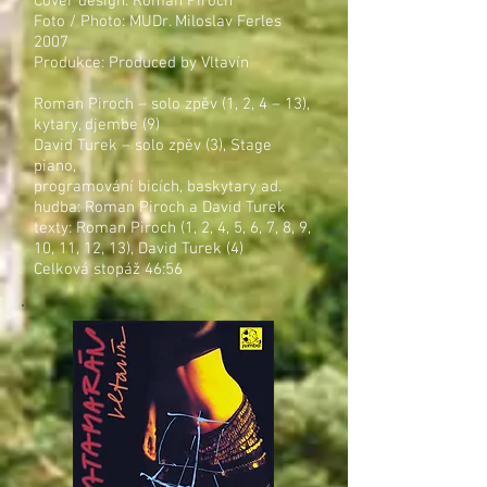
Cover design: Roman Piroch
Foto / Photo: MUDr. Miloslav Ferles
2007
Produkce: Produced by Vltavín
Roman Piroch – solo zpěv (1, 2, 4 – 13),
kytary, djembe (9)
David Turek – solo zpěv (3), Stage
piano,
programování bicích, baskytary ad.
hudba: Roman Piroch a David Turek
texty: Roman Piroch (1, 2, 4, 5, 6, 7, 8, 9,
10, 11, 12, 13), David Turek (4)
Celková stopáž 46:56