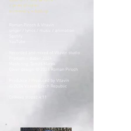
Vydáno 23. dubna 2024
+ první oficiální
animovaný videoklip
Roman Piroch & Vltavín
singer / lyrics / music / animation
Spotify
YouTube
Recorded and mixed of Vltavín studio
Frýdlant – duben 2024
Mastering: Tomáš Marek
Cover design: © 2024 Roman Piroch
Produkce / Produced by Vltavín
© 2024 Vltavín Czech Republic
Celková stopáž 4:11