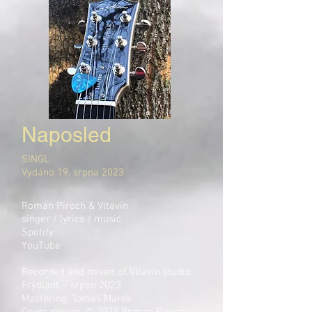
Naposled
SINGL
Vydáno 19. srpna 2023
Roman Piroch & Vltavín
singer / lyrics / music
Spotify
YouTube
Recorded and mixed of Vltavín studio
Frýdlant – srpen 2023
Mastering: Tomáš Marek