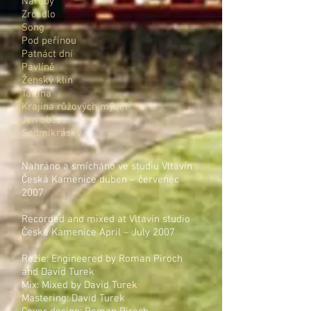
Naruby
Zrcadlo
Song
Pod peřinou
Patnáct dní
Pavlíně
Ženský klín
Taťána
Krajina růžových mýdel
Jen občas
Sedmikrásky
Nahráno a smícháno ve studiu Vltavín
Česká Kamenice duben – červenec
2007
Recorded and mixed at Vltavín studio
Česká Kamenice April – July 2007
Režie: Engineered by Roman Piroch
and David Turek
Mix: Mixed by David Turek
Mastering: David Turek