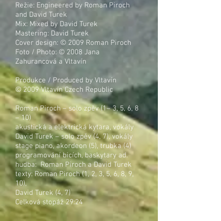
Režie: Engineered by Roman Piroch
and David Turek
Mix: Mixed by David Turek
Mastering: David Turek
Cover design: © 2009 Roman Piroch
Foto / Photo: © 2008 Jana
Zahurancová a Vltavín
Produkce / Produced by Vltavín
© 2009 Vltavín Czech Republic
Roman Piroch – solo zpěv (1– 3, 5, 6, 8
– 10)
akustická a elektrická kytara, vokály
David Turek – solo zpěv (4, 7), vokály
stage piano, akordeon (5), trubka (4)
programování bicích, baskytary ad.
hudba: Roman Piroch a David Turek
texty: Roman Piroch (1, 2, 3, 5, 6, 8, 9,
10),
David Turek (4, 7)
Celková stopáž 29:24