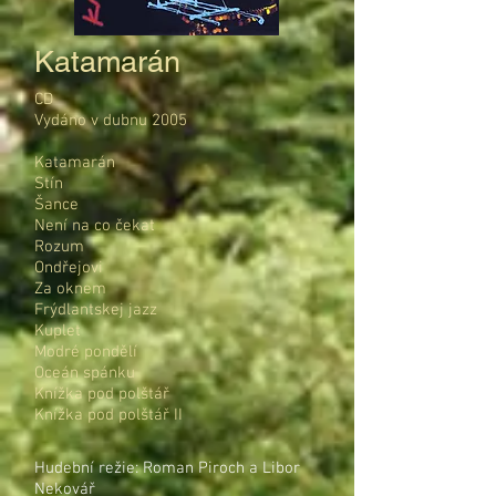
Katamarán
CD
Vydáno v dubnu 2005
Katamarán
Stín
Šance
Není na co čekat
Rozum
Ondřejovi
Za oknem
Frýdlantskej jazz
Kuplet
Modré pondělí
Oceán spánku
Knížka pod polštář
Knížka pod polštář II
Hudební režie: Roman Piroch a Libor
Nekovář