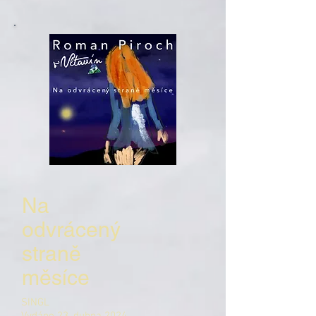
Na
odvrácený
straně
měsíce
SINGL