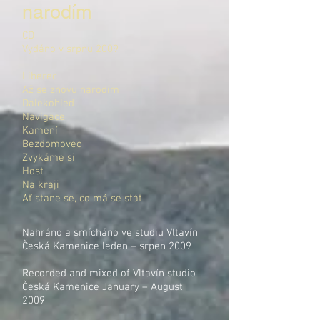
narodím
CD
Vydáno v srpnu 2009
Liberec
Až se znovu narodím
Dalekohled
Navigace
Kamení
Bezdomovec
Zvykáme si
Host
Na kraji
Ať stane se, co má se stát
Nahráno a smícháno ve studiu Vltavín
Česká Kamenice leden – srpen 2009
Recorded and mixed of Vltavín studio
Česká Kamenice January – August
2009