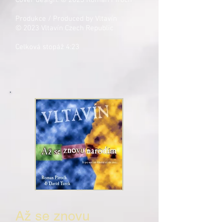
Cover design: © 2023 Roman Piroch
Produkce / Produced by Vltavín
© 2023 Vltavín Czech Republic
Celková stopáž 4:23
Až se znovu