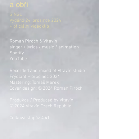
a obři
SINGL
Vydáno 24. prosince 2024
+ oficiální videoklip
Roman Piroch & Vltavín
singer / lyrics / music / animation
Spotify
YouTube
Recorded and mixed of Vltavín studio
Frýdlant – prosinec 2024
Mastering: Tomáš Marek
Cover design: © 2024 Roman Piroch
Produkce / Produced by Vltavín
© 2024 Vltavín Czech Republic
Celková stopáž 4:41