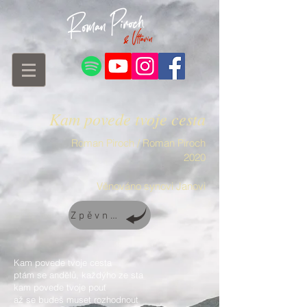
Kam povede tvoje cesta
Roman Piroch / Roman Piroch
2020
Věnováno synovi Janovi
Zpěvník
Kam povede tvoje cesta
ptám se andělů, každýho ze sta
kam povede tvoje pouť
až se budeš muset rozhodnout