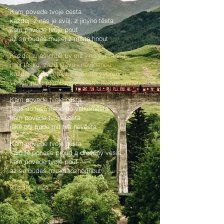
Kam povede tvoje cesta
každej z nás je svůj, z jinýho těsta
kam povede tvoje pouť
až se budeš muset z místa hnout
Každej znás chtěl by mít - na vybranou
najít lásku, zažít slávu - nevídanou
každej z nás chtěl by mít - na vybranou
vědět, proč plamínky v očích - někdy planou
Kam povede tvoje cesta
jestli do lesů nebo do velkoměsta
kam povede tvoje cesta
jaké oči bude mít tvá nevěsta
Kam povede tvoje cesta
kam tě ponese proud a dřevěný vesla
kam povede tvoje pouť
až se budeš muset rozhodnout
Každej z nás...