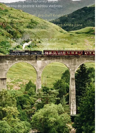
Černé stíny věží nahánějí strach
vlezou do postele každou vteřinou
Příběh jak se patří, pro čtvrť Kristiána
píší moudří lidé drobných neřestí
Jménem Českejch bratří, snad pro Krista pána
někdo nazval tohle náměstí
Už jenom pár nocí a najde první lásku
co má seplý vlasy zlatou jehlicí
Zahoupou se v bocích jak loutky na provázku
a navždy spolu zmizí Hvězdnou ulicí