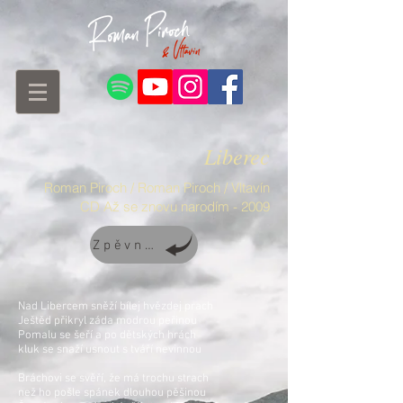
Liberec
Roman Piroch / Roman Piroch / Vltavín
CD Až se znovu narodím - 2009
Zpěvník
Nad Libercem sněží bílej hvězdej prach
Ještěd přikryl záda modrou peřinou
Pomalu se šeří a po dětských hrách
kluk se snaží usnout s tváří nevinnou
Bráchovi se svěří, že má trochu strach
než ho pošle spánek dlouhou pěšinou